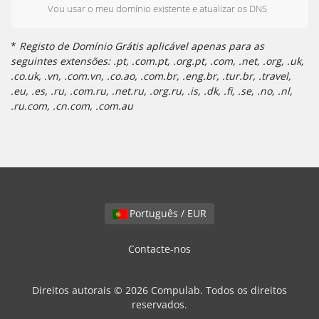
Vou usar o meu domínio existente e atualizar os DNS
*
Registo de Domínio Grátis aplicável apenas para as
seguintes extensões: .pt, .com.pt, .org.pt, .com, .net, .org, .uk,
.co.uk, .vn, .com.vn, .co.ao, .com.br, .eng.br, .tur.br, .travel,
.eu, .es, .ru, .com.ru, .net.ru, .org.ru, .is, .dk, .fi, .se, .no, .nl,
.ru.com, .cn.com, .com.au
Português / EUR
Contacte-nos
Direitos autorais © 2026 Compulab. Todos os direitos
reservados.