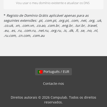
Vou usar o meu domínio existente e atualizar os DNS
*
Registo de Domínio Grátis aplicável apenas para as
seguintes extensões: .pt, .com.pt, .org.pt, .com, .net, .org, .uk,
.co.uk, .vn, .com.vn, .co.ao, .com.br, .eng.br, .tur.br, .travel,
.eu, .es, .ru, .com.ru, .net.ru, .org.ru, .is, .dk, .fi, .se, .no, .nl,
.ru.com, .cn.com, .com.au
Português / EUR
Contacte-nos
Direitos autorais © 2026 Compulab. Todos os direitos
reservados.